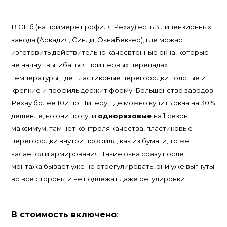
В СПб (на примере профиля Рехау) есть 3 лицензионных
завода (Аркадия, Синди, ОкнаБеккер), где можно
изготовить действительно качесвтенные окна, которые
не начнут выгибаться при первых перепадах
температуры, где пластиковые перегородки толстые и
крепкие и профиль держит форму. Большенство заводов
Рехау более 10и по Питеру, где можно купить окна на 30%
дешевле, но они по сути
одноразовые
на 1 сезон
максимум, там нет контроля качества, пластиковые
перегородки внутри профиля, как из бумаги, то же
касается и армирования. Такие окна сразу после
монтажа бывает уже не отрегулировать, они уже выгнуты
во все стороны и не подлежат даже регулировки.
В стоимость включено
: