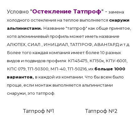
"
Остекление Татпроф
" -
Условно
замена
холодного остекления на теплое выполняется
снаружи
альпинистами.
Название "татпроф" как обще принятое,
хотя алюминиевый профиль может иметь название
АЛЮТЕХ, СИАЛ , ИНИЦИАЛ, ТАТПРОФ, АВАНГАРД и т.д.
Более того каждая компания имеет более 10 разных
видов и подвидов профиля: КП45475, КП50к, КПУ-6001,
КПС 079, ТП-50300, МП-40, ТП-50216, их
больше 1000
вариантов,
в каждой из компании. Что бы всем было
проще, если монтаж выполняется альпинистами
снаружи, это татпроф.
Татпроф №1
Татпроф №2