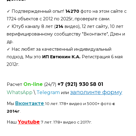
✓ Подтвержденный опыт!
14270
фото на этом сайте с
1724 объектов с 2012 по 2025г, проверьте сами.
✓ Ютуб каналу 8 лет (
214
видео), 12 лет сайту, 10 лет
верифицированному сообществу "Вконтакте", Дзен и
др.
✓ Нас любят за качественный индивидуальный
подход. Мы это
ИП Евтюхин К.А.
Регистрация 6 мая
2012г.
On-line
+7 (921) 930 58 01
Расчет
(24/7)
заполинте форму
WhatsApp
\
Telegram
или
Вконтакте
Мы
10 лет. 178+ видео и 5000+ фото
с
2014г
.
Youtube
Наш
7 лет.
178+ видео с 2017г.