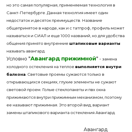
но это самая популярная, применяемая технология в
Санкт-Петербурге. Данная технолгия имеет один
недостаток и десяток преимуществ. Название
общепринятое в народе, как и с татпроф, профиль может
называться и СИАЛ и еще 1000 названий, но для удобства
общения принято внутренние
штапиковые варианты
называть авангард.
"
Авангард прижимной
"
Условно
-
замена
холодного остекления на теплое
выполняется внутри
балкона
. Световые проемы сужаются только в
открывающихся секциях, глухие элементы не сужают
световой проем. Голые стеклопакеты и пвх окна
прижимаются внутри прижимным механизмом, поэтому
ее называют прижимная. Это второй вид, вариант
замены штапикового варианта остекления Авангард.
Авангард