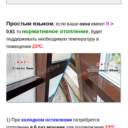
Простым языком
, если ваши
окна
имеют
R
>
нормативное отопление
0,61
то
, будет
поддерживать необходимую температуру в
помещении
23*С
.
1) При
холодном остеклении
потребуется
отопление
в 6 раз мощнее
для поддержания
23*С.