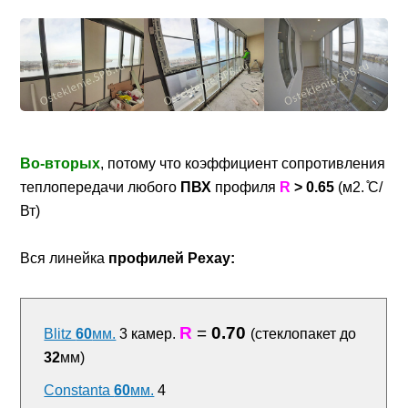
Во-вторых
, потому что коэффициент сопротивления
теплопередачи любого
ПВХ
профиля
R
> 0.65
(м2. ̊С/
Вт)
Вся линейка
профилей Рехау:
R
=
0.70
Blitz
60
мм.
3 камер.
(стеклопакет до
32
мм)
Constanta
60
мм.
4