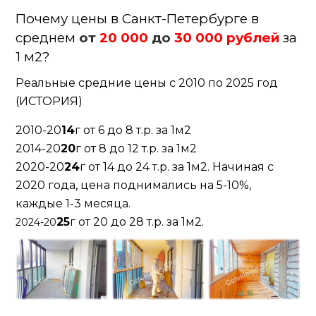
Почему цены в Санкт-Петербурге в
среднем
от
20 000
до
30 000 рублей
за
1 м2?
Реальные средние цены с 2010 по 2025 год
(ИСТОРИЯ)
2010-20
14
г от 6 до 8 т.р. за 1м2
2014-20
20
г от 8 до 12 т.р. за 1м2
2020-20
24
г от 14 до 24 т.р. за 1м2. Начиная с
2020 года, цена поднимались на 5-10%,
каждые 1-3 месяца.
25
г от 20 до 28 т.р. за 1м2.
2024-20