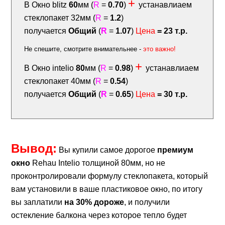
+
В Окно blitz
60
мм (
R
=
0.70
)
устанавлиаем
стеклопакет 32мм (
R
=
1.2
)
получается
Общий
(
R
=
1.07
)
Цена
= 23 т.р.
Не спешите, смотрите внимательнее -
это важно!
+
В Окно intelio
80
мм (
R
=
0.98
)
устанавлиаем
стеклопакет 40мм (
R
=
0.54
)
получается
Общий
(
R
=
0.65
)
Цена
= 30 т.р.
Вывод:
Вы купили самое дорогое
премиум
окно
Rehau Intelio толщиной 80мм, но не
проконтролировали формулу стеклопакета, который
вам установили в ваше пластиковое окно, по итогу
вы заплатили
на 30% дороже
, и получили
остекление балкона через которое тепло будет