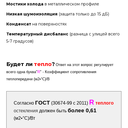
Мостики холода
в металлическом профиле
Низкая шумоизоляция
(защита только до 15 дБ)
Конденсат
на поверхностях
Температурный дисбаланс
(разница с улицей всего
5-7 градусов)
Будет ли
тепло
?
Ответ на этот вопрос регулирует
всего одна буква"
R
" - Коэффициент сопротивления
теплопередачи (м2•°С)/В
R
ГОСТ
Согласно
(30674-99 с 2011)
теплого
более 0,61
остекления
должен быть
(м2•°С)/Вт