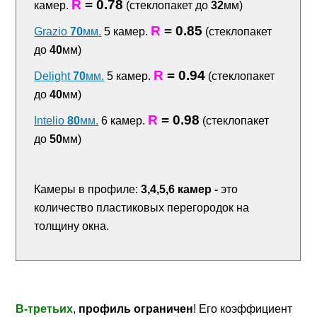
R
= 0.78
камер.
(стеклопакет до
32
мм)
R
= 0.85
Grazio
70
мм.
5 камер.
(стеклопакет
до
40
мм)
R
= 0.94
Delight
70
мм.
5 камер.
(стеклопакет
до
40
мм)
R
= 0.98
Intelio
80
мм.
6 камер.
(стеклопакет
до
50
мм)
Камеры в профиле:
3,4,5,6 камер -
это
количество пластиковых перегородок на
толщину окна.
В-третьих
,
профиль ограничен
! Его коэффициент