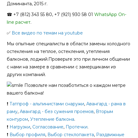
Доминанта, 2015 г.
☎ +7 (812) 343 55 80, +7 (921) 930 58 01
WhatsApp On-
line расчет
.
✅
Все видео по темам на youtube
Мы опытные специалисты в области замены холодного
остекления на теплое, остекления, утепления
балконов, лоджий.Проверьте это при личном общении
с нами на замере в сравнении с замерщиками из
других компаний.
Позвольте нам позаботиться о каждом метре
вашего балкона!
❗
Татпроф - альпинистами снаружи
,
Авангард - рама в
раму
,
Авангард - без сужения проемов
,
Вторым
контуром
,
Утепление балкона
.
❗
Нагрузки
,
Согласование
,
Протечки
.
❗
Выбор профиля
,
Выбор стеклопакета
,
Раздвижные