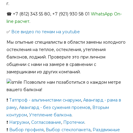
г.
☎ +7 (812) 343 55 80, +7 (921) 930 58 01
WhatsApp On-
line расчет
.
✅
Все видео по темам на youtube
Мы опытные специалисты в области замены холодного
остекления на теплое, остекления, утепления
балконов, лоджий. Проверьте это при личном
общении с нами на замере в сравнении с
замерщиками из других компаний.
Позвольте нам позаботиться о каждом метре
вашего балкона!
❗
Татпроф - альпинистами снаружи
,
Авангард - рама в
раму
,
Авангард - без сужения проемов
,
Вторым
контуром
,
Утепление балкона
.
❗
Нагрузки
,
Согласование
,
Протечки
.
❗
Выбор профиля
,
Выбор стеклопакета
,
Раздвижные