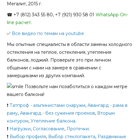
Мегалит, 2015 г.
☎ +7 (812) 343 55 80, +7 (921) 930 58 01
WhatsApp On-
line расчет
.
✅
Все видео по темам на youtube
Мы опытные специалисты в области замены холодного
остекления на теплое, остекления, утепления
балконов, лоджий. Проверьте это при личном
общении с нами на замере в сравнении с
замерщиками из других компаний.
Позвольте нам позаботиться о каждом метре
вашего балкона!
❗
Татпроф - альпинистами снаружи
,
Авангард - рама в
раму
,
Авангард - без сужения проемов
,
Вторым
контуром
,
Утепление балкона
.
❗
Нагрузки
,
Согласование
,
Протечки
.
❗
Выбор профиля
,
Выбор стеклопакета
,
Раздвижные